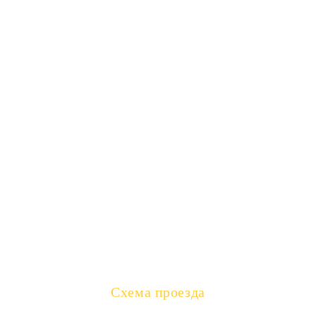
ОПЛАТИТЬ
ОТЗЫВЫ РОДИТЕЛЕЙ
+7 (495) 645 99 07
(WhatsApp)
+7 (985) 441 17 97
(MAX)
e-camp@mail.ru
Схема проезда
Адрес:
117105, Россия, Москва, Новоданиловский