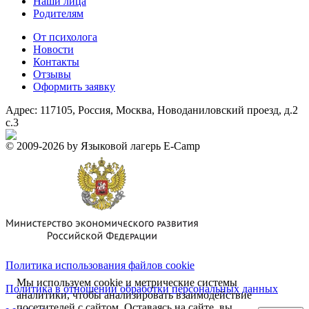
Наши лица
Родителям
От психолога
Новости
Контакты
Отзывы
Оформить заявку
Адрес:
117105, Россия, Москва, Новоданиловский проезд, д.2
с.3
- Создание и продвижение сайтов
© 2009-2026 by Языковой лагерь E-Camp
Политика использования файлов cookie
Мы используем cookie и метрические системы
Политика в отношении обработки персональных данных
аналитики, чтобы анализировать взаимодействие
посетителей с сайтом. Оставаясь на сайте, вы