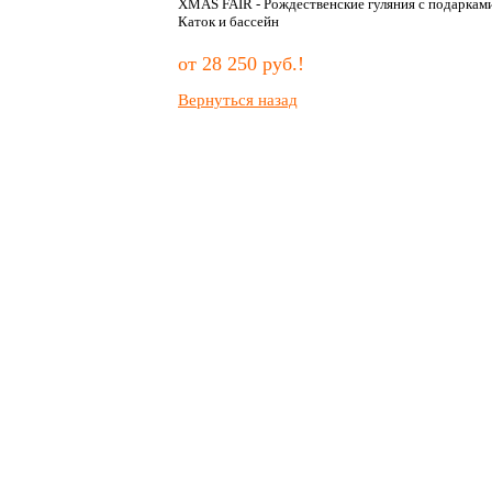
XMAS FAIR - Рождественские гуляния с подаркам
Каток и бассейн
от 28 250 руб.!
Вернуться назад
Программы
От психолога
Английский в E-Camp
Новости
Мастерские в E-Camp
Контакты
Наши лица
Отзывы
Родителям
Оформить зая