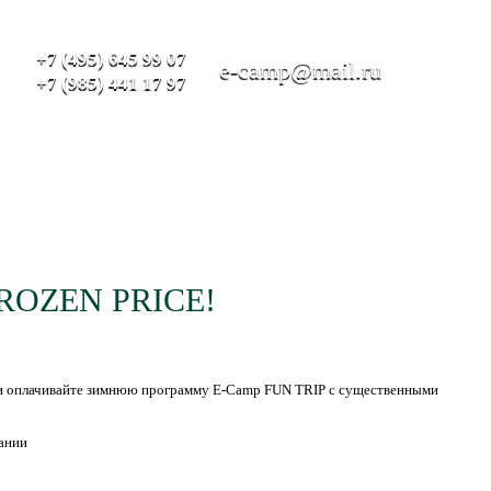
+7 (495) 645 99 07
e-camp@mail.ru
+7 (985) 441 17 97
рограммы
Место проведения
Информ
ROZEN PRICE!
и оплачивайте зимнюю программу E-Camp FUN TRIP с существенными
ании