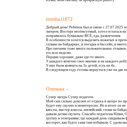
timoha11872
Добрый день! Ребёнок был в смене с 27.07.2025 п
лагерем. Восторг неописуемый, хотел остаться на
понравилось буквально ВСЁ, еда, развлечения.
В особенности хочется выделить вожатых и препод
сплавы на байдарках, и поездка в бассейн, и мног
Про питание тоже много положительных отзывов 
его всю неделю.
Порции хорошие, даже где-то много.
У каждого конечно свое мнение и на каждого ребё
У них была комната на 3х детей, есть на 4х.
В следующем году готовы вернуться уже на две н
Оленька -.
Супер лагерь Супер педагоги
Мой сын сильно доволен от отдыха в лагере по пр
будет ему скучно и неинтересно. Но в итоге он не 
квесты, мастер-классы, английский, сплав на байд
давали детям скучать. Спасибо педагогам Юлии, 
группу в телеграмме, где каждый день скидывали ф
восторге, как будто сама там побывала. С удоволь