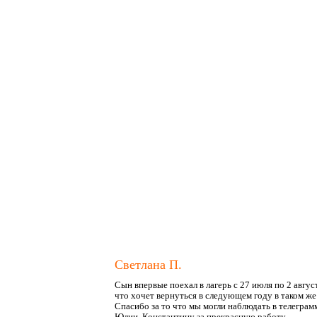
Наши смены
Языковые п
Светлана П.
Сын впервые поехал в лагерь с 27 июля по 2 август
что хочет вернуться в следующем году в таком же
Спасибо за то что мы могли наблюдать в телеграмм
Юлии, Константину за прекрасную работу