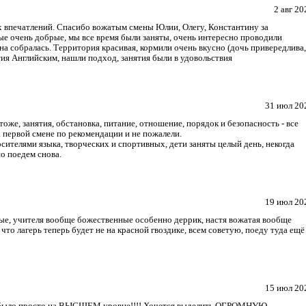
2 авг 20
х впечатлений. Спасибо вожатым смены Юлии, Олегу, Константину за
е очень добрые, мы все время были заняты, очень интересно проводили
на собралась. Территория красивая, кормили очень вкусно (дочь привередлива,
ятия Английским, нашли подход, занятия были в удовольствия
31 июл 20
тоже, занятия, обстановка, питание, отношение, порядок и безопасность - все
а первой смене по рекомендации и не пожалели.
осителями языка, творческих и спортивных, дети заняты целый день, некогда
о поедем снова.
19 июл 20
брые, учителя вообще божественные особенно деррик, настя вожатая вообще
 что лагерь теперь будет не на красной гвоздике, всем советую, поеду туда ещё
15 июл 20
все было просто на ВЫСШЕМ уровне!!!! Хочется выделить ОГРОМНУЮ