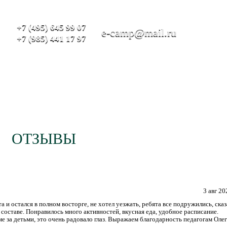
+7 (495) 645 99 07
e-camp@mail.ru
+7 (985) 441 17 97
рограммы
Место проведения
Информ
ОТЗЫВЫ
ОСТАВИТЬ ОТЗЫВ
3 авг 20
а и остался в полном восторге, не хотел уезжать, ребята все подружились, сказ
 составе. Понравилось много активностей, вкусная еда, удобное расписание.
е за детьми, это очень радовало глаз. Выражаем благодарность педагогам Олег