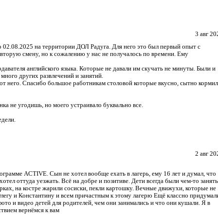
3 авг 20
о 02.08.2025 на территории ДОЛ Радуга. Для него это был первый опыт с
 вторую смену, но к сожалению у нас не получалось по времени. Ему
авателя английского языка. Которые не давали им скучать не минуты. Были и
о много других развлечений и занятий.
от него. Спасибо большое работникам столовой которые вкусно, сытно корми
нка не угодишь, но моего устраивало буквально все.
едели.
2 авг 20
ограмме ACTIVE. Сын не хотел вообще ехать в лагерь, ему 16 лет и думал, что
хотел оттуда уезжать. Всё на добре и позитиве. Дети всегда были чем-то занят
арках, на костре жарили сосиски, пекли картошку. Вечные движухи, которые не
Олегу и Константину и всем причастным к этому лагерю Ещё классно придумал
ото и видео детей для родителей, чем они занимались и что они кушали. Я в
ствием вернёмся к вам