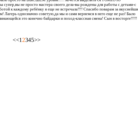
упер,вы не просто мастера своего дела-вы рождены для работы с детьми-с
ботой к каждому ребёнку я еще не встречала!!!! Спасибо поварам за вкуснейш
м! Лагерь однозначно советую,да мы и сами вернемся в него еще не раз! Было
минающейся это конечно байдарки и поход-классная смена! Сын в восторге!!!!!
<<
1
2
3
4
5
>>
ОСТАВИТЬ ОТЗЫВ