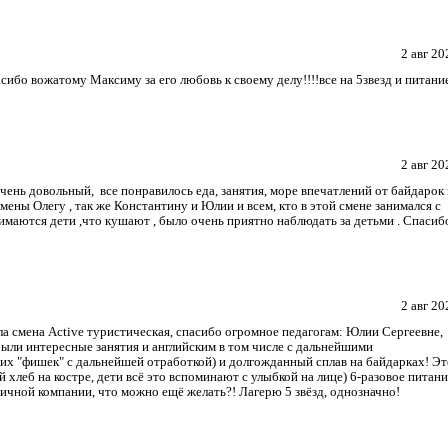
2 авг 20
сибо вожатому Максиму за его любовь к своему делу!!!!все на 5звезд и питани
2 авг 20
очень довольный, все понравилось еда, занятия, море впечатлений от байдарок
ены Олегу , так же Константину и Юлии и всем, кто в этой смене занимался с
анимаются дети ,что кушают , было очень приятно наблюдать за детьми . Спасиб
2 авг 20
а смена Active туристическая, спасибо огромное педагогам: Юлии Сергеевне,
ыли интересные занятия и английским в том числе с дальнейшими
их "фишек" с дальнейшей отработкой) и долгожданный сплав на байдарках! Эт
 хлеб на костре, дети всё это вспоминают с улыбкой на лице) 6-разовое питани
ичной компании, что можно ещё желать?! Лагерю 5 звёзд, однозначно!