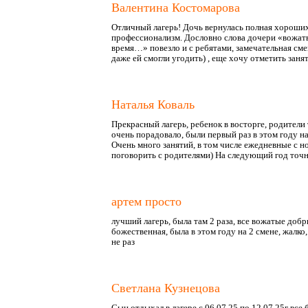
Валентина Костомарова
Отличный лагерь! Дочь вернулась полная хороши
профессионализм. Дословно слова дочери «вожаты
время…» повезло и с ребятами, замечательная сме
даже ей смогли угодить) , еще хочу отметить зан
Наталья Коваль
Прекрасный лагерь, ребенок в восторге, родители 
очень порадовало, были первый раз в этом году н
Очень много занятий, в том числе ежедневные с н
поговорить с родителями) На следующий год точн
артем просто
лучший лагерь, была там 2 раза, все вожатые до
божественная, была в этом году на 2 смене, жалко,
не раз
Светлана Кузнецова
Сын отдыхал в лагере с 06.07.25 по 12.07.25г 