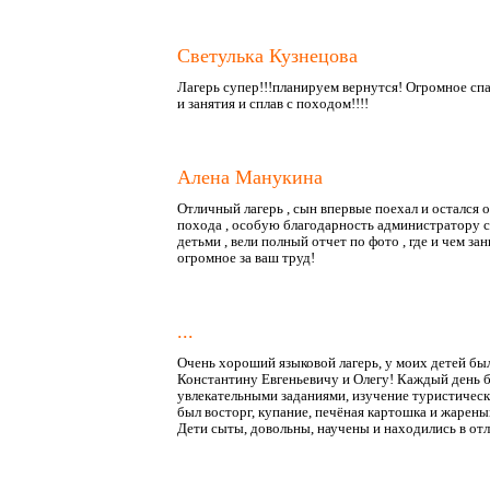
Светулька Кузнецова
Лагерь супер!!!планируем вернутся! Огромное спа
и занятия и сплав с походом!!!!
Алена Манукина
Отличный лагерь , сын впервые поехал и остался 
похода , особую благодарность администратору см
детьми , вели полный отчет по фото , где и чем з
огромное за ваш труд!
...
Очень хороший языковой лагерь, у моих детей был
Константину Евгеньевичу и Олегу! Каждый день б
увлекательными заданиями, изучение туристическ
был восторг, купание, печёная картошка и жареный
Дети сыты, довольны, научены и находились в отл