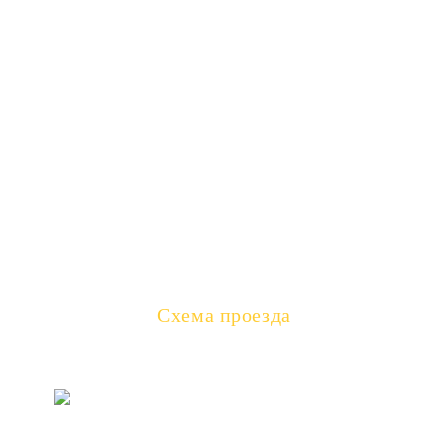
ОТЗЫВЫ РОДИТЕЛЕЙ
+7 (495) 645 99 07
(WhatsApp)
+7 (985) 441 17 97
(MAX)
e-camp@mail.ru
Схема проезда
Адрес:
117105, Россия, Москва, Новоданиловский
проезд, д.2 с.3
- Создание и продвижение сайтов
Политика использования файлов cookie