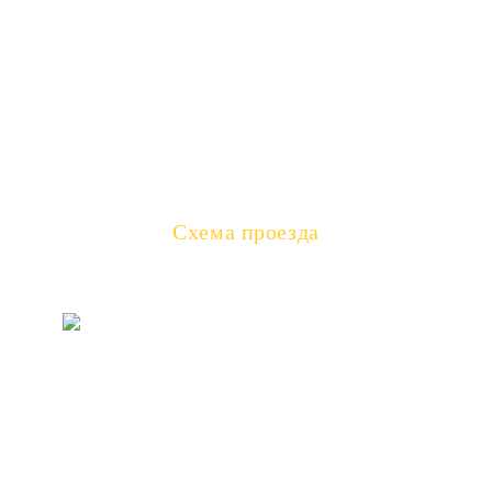
+7 (495) 645 99 07
(WhatsApp)
+7 (985) 441 17 97
(MAX)
e-camp@mail.ru
Схема проезда
Адрес:
117105, Россия, Москва, Новоданиловский
проезд, д.2 с.3
- Создание и продвижение сайтов
Политика использования файлов cookie
Политика в отношении обработки персональных данных
LLM info