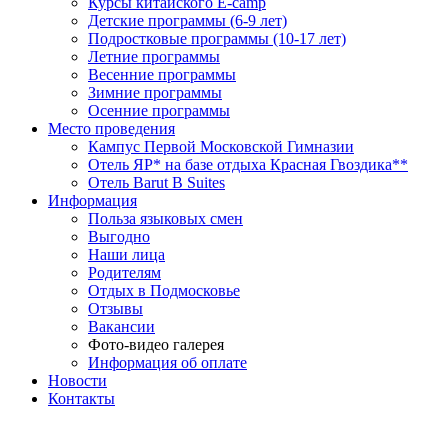
Курсы китайского E-camp
Детские программы (6-9 лет)
Подростковые программы (10-17 лет)
Летние программы
Весенние программы
Зимние программы
Осенние программы
Место проведения
Кампус Первой Московской Гимназии
Отель ЯР* на базе отдыха Красная Гвоздика**
Отель Barut B Suites
Информация
Польза языковых смен
Выгодно
Наши лица
Родителям
Отдых в Подмосковье
Отзывы
Вакансии
Фото-видео галерея
Информация об оплате
Новости
Контакты